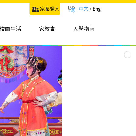
家長登入
中文
/
Eng
校園生活
家教會
入學指南